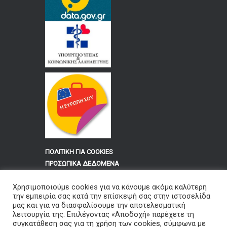
ΠΟΛΙΤΙΚΗ ΓΙΑ COOKIES
ΠΡΟΣΩΠΙΚΑ ΔΕΔΟΜΕΝΑ
Χρησιμοποιούμε cookies για να κάνουμε ακόμα καλύτερη
Για τους Υπαλλήλους του
την εμπειρία σας κατά την επίσκεψή σας στην ιστοσελίδα
Νοσοκομείου Φλώρινας «ΕΛΕΝΗ Θ.
μας και για να διασφαλίσουμε την αποτελεσματική
λειτουργία της. Επιλέγοντας «Αποδοχή» παρέχετε τη
ΔΗΜΗΤΡΙΟΥ»
συγκατάθεση σας για τη χρήση των cookies, σύμφωνα με