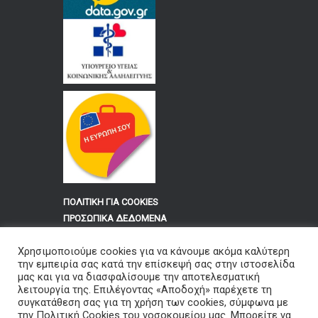
ΠΟΛΙΤΙΚΗ ΓΙΑ COOKIES
ΠΡΟΣΩΠΙΚΑ ΔΕΔΟΜΕΝΑ
Χρησιμοποιούμε cookies για να κάνουμε ακόμα καλύτερη
Για τους Υπαλλήλους του
την εμπειρία σας κατά την επίσκεψή σας στην ιστοσελίδα
Νοσοκομείου Φλώρινας «ΕΛΕΝΗ Θ.
μας και για να διασφαλίσουμε την αποτελεσματική
λειτουργία της. Επιλέγοντας «Αποδοχή» παρέχετε τη
ΔΗΜΗΤΡΙΟΥ»
συγκατάθεση σας για τη χρήση των cookies, σύμφωνα με
την Πολιτική Cookies του νοσοκομείου μας. Μπορείτε να