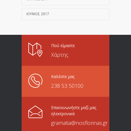
ΙΟΎΝΙΟΣ 2017
Πού είμαστε
Χάρτης
Καλέστε μας
238 53 50100
Επικοινωνήστε μαζί μας
ηλεκτρονικά
gramatia@nosflorinas.gr