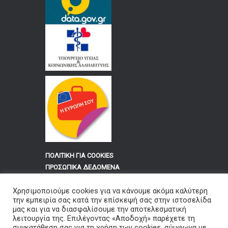
ΠΟΛΙΤΙΚΗ ΓΙΑ COOKIES
ΠΡΟΣΩΠΙΚΑ ΔΕΔΟΜΕΝΑ
Χρησιμοποιούμε cookies για να κάνουμε ακόμα καλύτερη
Για τους Υπαλλήλους του
την εμπειρία σας κατά την επίσκεψή σας στην ιστοσελίδα
Νοσοκομείου Φλώρινας «ΕΛΕΝΗ Θ.
μας και για να διασφαλίσουμε την αποτελεσματική
λειτουργία της. Επιλέγοντας «Αποδοχή» παρέχετε τη
ΔΗΜΗΤΡΙΟΥ»
συγκατάθεση σας για τη χρήση των cookies, σύμφωνα με