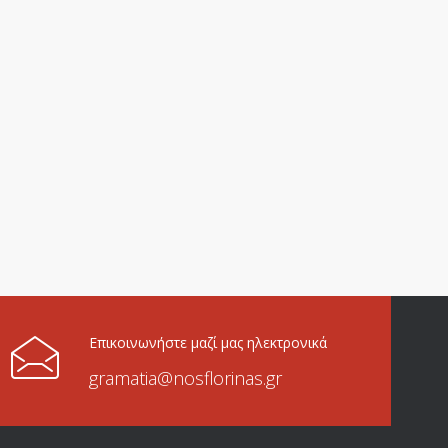
Επικοινωνήστε μαζί μας ηλεκτρονικά
gramatia@nosflorinas.gr