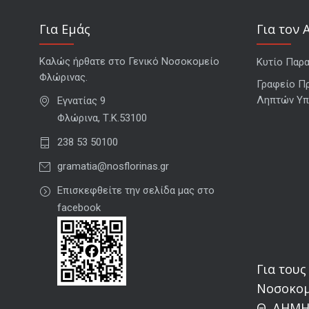
Για Εμάς
Για τον 
Καλώς ήρθατε στο Γενικό Νοσοκομείο
Κυτίο Παρ
Φλώρινας.
Γραφείο Π
Ληπτών Υπ
Εγνατίας 9
Φλώρινα, Τ.Κ.53100
238 53 50100
gramatia@nosflorinas.gr
Επισκεφθείτε την σελίδα μας στο
facebook
Για τους
Νοσοκομ
Θ. ΔΗΜΗ