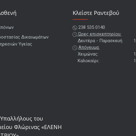
Ασθενή
Kλείστε Ραντεβού
απόνων
238 535 0140
Ώρες επισκεπτηρίου:
ροστασίας Δικαιωμάτων
Δευτέρα - Παρασκευή
1
ηρεσιών Υγείας
Απόγευμα:
Χειμώνας:
1
Καλοκαίρι:
1
 Υπαλλήλους του
είου Φλώρινας «ΕΛΕΝΗ
ΤΡΙΟΥ»