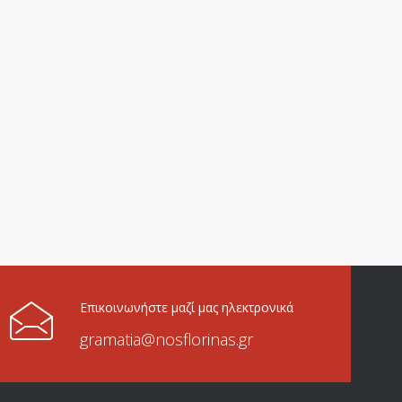
Επικοινωνήστε μαζί μας ηλεκτρονικά
gramatia@nosflorinas.gr