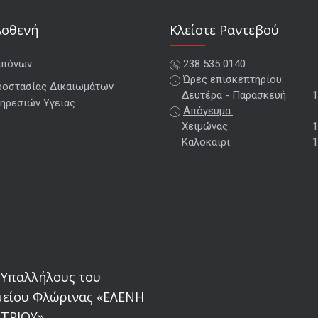
Ασθενή
Kλείστε Ραντεβού
απόνων
238 535 0140
Ώρες επισκεπτηρίου:
ροστασίας Δικαιωμάτων
Δευτέρα - Παρασκευή
1
ηρεσιών Υγείας
Απόγευμα:
Χειμώνας:
1
Καλοκαίρι:
1
 Υπαλλήλους του
είου Φλώρινας «ΕΛΕΝΗ
ΤΡΙΟΥ»