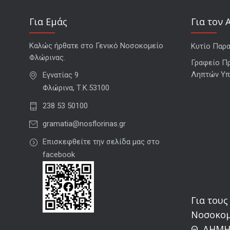
Για Εμάς
Για τον 
Καλώς ήρθατε στο Γενικό Νοσοκομείο
Κυτίο Παρ
Φλώρινας.
Γραφείο Π
Ληπτών Υπ
Εγνατίας 9
Φλώρινα, Τ.Κ.53100
238 53 50100
gramatia@nosflorinas.gr
Επισκεφθείτε την σελίδα μας στο
facebook
Για τους
Νοσοκομ
Θ. ΔΗΜΗ